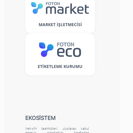
MARKET İŞLETMECİSİ
ETİKETLEME KURUMU
EKOSİSTEM
Net-sıfır taahhütleri, uluslarası kabul
görmüş standartlar tarafından