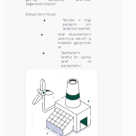
değerlendirilmelidir.
Endüstrilerin ihtiyacı:
Tecrübe & bilgi
paylaşımı için
tarafsız bir partner,
Yerel ekosistemlerin
yardımıyla net-sıfır iş
modelleri geliştirmek
ve
Taahhütlerini
tarafsız bir üçüncü
taraf ile
paylaşmaktır.