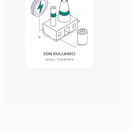
SON KULLANICI
Sanayi / Ticarethane