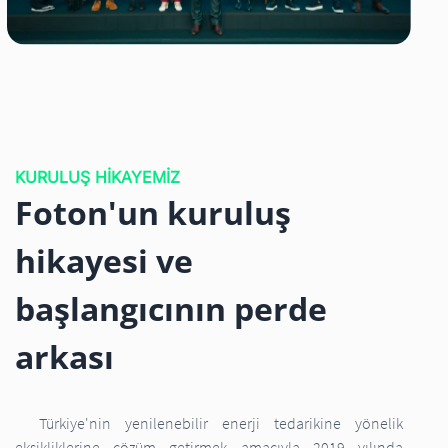
KURULUŞ HİKAYEMİZ
Foton'un kuruluş
hikayesi ve
başlangıcının perde
arkası
Türkiye'nin yenilenebilir enerji tedarikine yönelik
eksikliklerine çözüm getirmek amacıyla 2019 yılında