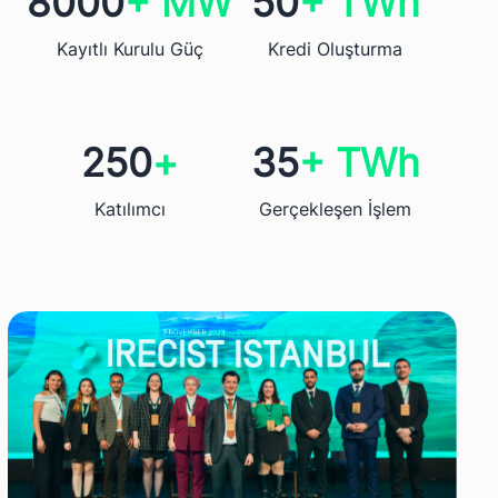
8000
+ MW
50
+ TWh
Kayıtlı Kurulu Güç
Kredi Oluşturma
250
+
35
+ TWh
Katılımcı
Gerçekleşen İşlem