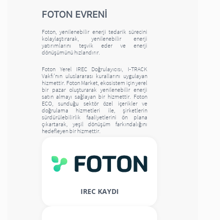
FOTON EVRENİ
Foton, yenilenebilir enerji tedarik sürecini
kolaylaştırarak, yenilenebilir enerji
yatırımlarını teşvik eder ve enerji
dönüşümünü hızlandırır.
Foton Yerel IREC Doğrulayıcısı, I-TRACK
Vakfı'nın uluslararası kurallarını uygulayan
hizmettir. Foton Market, ekosistem için yerel
bir pazar oluşturarak yenilenebilir enerji
satın almayı sağlayan bir hizmettir. Foton
ECO, sunduğu sektör özel içerikler ve
doğrulama hizmetleri ile, şirketlerin
sürdürülebilirlik faaliyetlerini ön plana
çıkartarak, yeşil dönüşüm farkındalığını
hedefleyen bir hizmettir.
IREC KAYDI